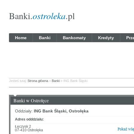
Banki.
ostroleka
.pl
Home
Banki
Bankomaty
Kredyty
Prz
Jesteś tutaj:
Strona główna
»
Banki
» ING Bank Śląski
Banki w Ostrołęce
Oddziały:
ING Bank Śląski, Ostrołęka
Adres odddziału:
Łęczysk 2
07-410 Ostrołęka