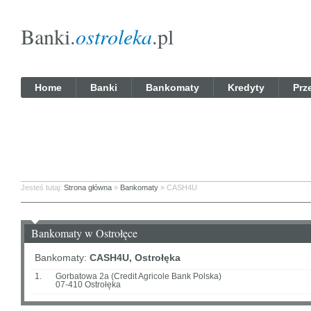
Banki.
ostroleka
.pl
Home
Banki
Bankomaty
Kredyty
Prz
Jesteś tutaj:
Strona główna
»
Bankomaty
» CASH4U
Bankomaty w Ostrołęce
Bankomaty:
CASH4U, Ostrołęka
1.
Gorbatowa 2a (Credit Agricole Bank Polska)
07-410 Ostrołęka